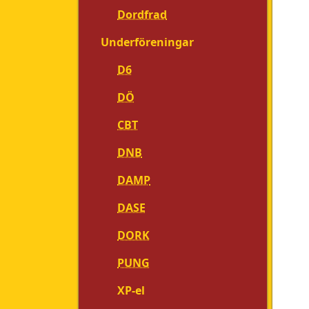
Dordfrad
Underföreningar
D6
DÖ
CBT
DNB
DAMP
DASE
DORK
PUNG
XP-el