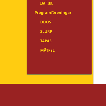
DaFuK
Programföreningar
DDOS
SLURP
TAPAS
MÄTFEL