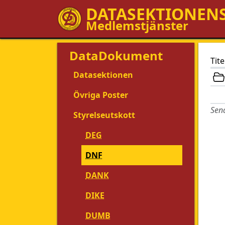
DATASEKTIONEN
Medlemstjänster
DataDokument
Tite
Datasektionen
Övriga Poster
Sena
Styrelseutskott
DEG
DNF
DANK
DIKE
DUMB