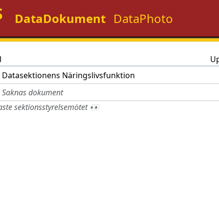
S
DataDokument
DataPhoto
l
Up
Datasektionens Näringslivsfunktion
Saknas dokument
ste sektionsstyrelsemötet 👀