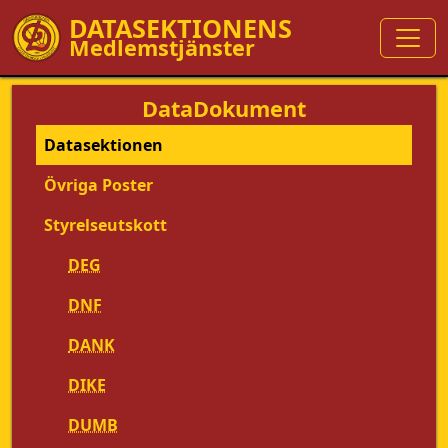
DATASEKTIONENS
Medlemstjänster
DataDokument
Datasektionen
Övriga Poster
Styrelseutskott
DEG
DNF
DANK
DIKE
DUMB