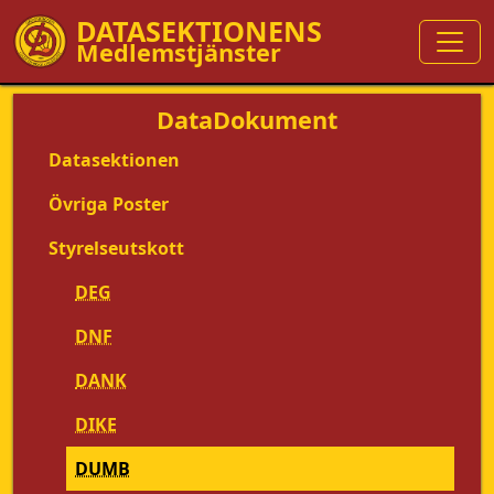
DATASEKTIONENS
Medlemstjänster
DataDokument
Datasektionen
Övriga Poster
Styrelseutskott
DEG
DNF
DANK
DIKE
DUMB