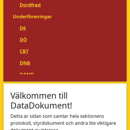
Dordfrad
Underföreningar
D6
DÖ
CBT
DNB
DAMP
DASE
Välkommen till
DORK
DataDokument!
PUNG
Detta är sidan som samlar hela sektionens
XP-el
protokoll, styrdokument och andra lite viktigare