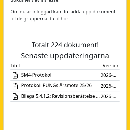
dokument av intresse.
DaFuK
Om du är inloggad kan du ladda upp dokument
Programföreningar
till de grupperna du tillhör.
DDOS
SLURP
Totalt 224 dokument!
TAPAS
Senaste uppdateringarna
MÄTFEL
Titel
Version
SM4-Protokoll
2026-07-03
Protokoll PUNGs Årsmöte 25/26
2026-05-18
Bilaga 5.4.1.2: Revisionsberättelse PUNG 2025
2026-05-18