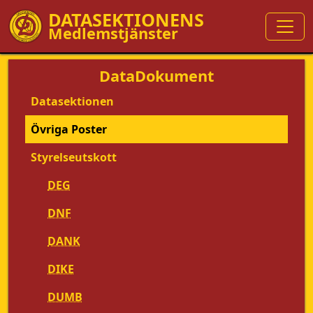
DATASEKTIONENS
Medlemstjänster
DataDokument
Datasektionen
Övriga Poster
Styrelseutskott
DEG
DNF
DANK
DIKE
DUMB